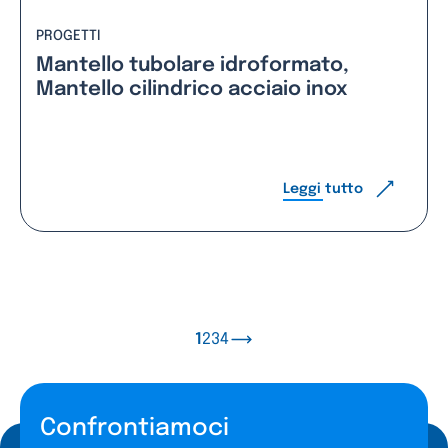
PROGETTI
Mantello tubolare idroformato,
Mantello cilindrico acciaio inox
Leggi tutto
1
2
3
4
Confrontiamoci