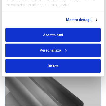
raccolto dal tuo utilizzo dei loro servizi.
PROGETTI
Mostra dettagli
Mobili di Design, Gamba poltroncina
idroformata
Accetta tutti
Personalizza
Leggi tutto
Rifiuta