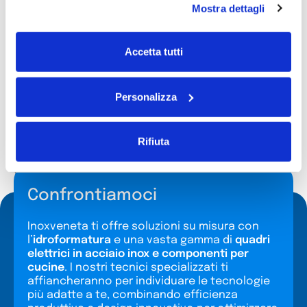
Controllo qualità e finitura
Mostra dettagli
lamiera
Accetta tutti
Tutte le lavorazioni vengono sottoposte a rigorosi
controlli di qualità. I pezzi realizzati sono verificati
tramite un sistema di scansione laser che rileva il
Personalizza
profilo del prodotto e lo confronta con il disegno
tecnico, assicurando la massima conformità alle
specifiche. Per garantire superfici prive di bave,
Rifiuta
utilizziamo buratti per i pezzi più piccoli e sbavatrici
a nastro per quelli di grandi dimensioni, garantendo
una finitura perfetta e precisa.
Confrontiamoci
Inoxveneta ti offre soluzioni su misura con
l’
idroformatura
e una vasta gamma di
quadri
elettrici in acciaio inox e componenti per
cucine
. I nostri tecnici specializzati ti
affiancheranno per individuare le tecnologie
più adatte a te, combinando efficienza