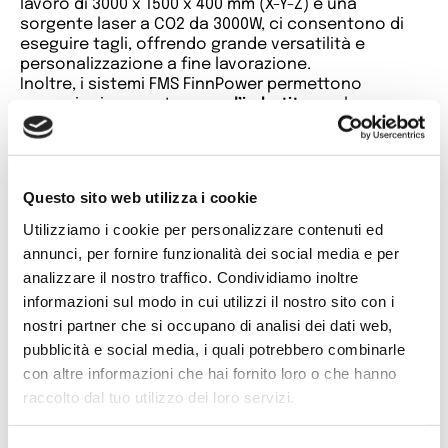
lavoro di 3000 x 1500 x 400 mm (X-Y-Z) e una
sorgente laser a CO2 da 3000W, ci consentono di
eseguire tagli, offrendo grande versatilità e
personalizzazione a fine lavorazione.
Inoltre, i sistemi FMS FinnPower permettono
operazioni avanzate come
l’imbutitura
e la
maschiatura
, grazie a un martello elettrico che
assicura un controllo preciso del punzone. Questa
tecnologia offre maggiore precisione rispetto ai
sistemi idraulici e meccanici tradizionali,
Questo sito web utilizza i cookie
eliminando in molti casi la necessità di stampi
specifici. Grazie a questa flessibilità, siamo in grado
Utilizziamo i cookie per personalizzare contenuti ed
di aumentare l’efficienza produttiva e ridurre i
annunci, per fornire funzionalità dei social media e per
tempi di lavorazione, mantenendo alti standard
analizzare il nostro traffico. Condividiamo inoltre
qualitativi.
informazioni sul modo in cui utilizzi il nostro sito con i
nostri partner che si occupano di analisi dei dati web,
pubblicità e social media, i quali potrebbero combinarle
01
/
04
con altre informazioni che hai fornito loro o che hanno
raccolto dal tuo utilizzo dei loro servizi.