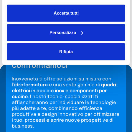
Competitività e Qualità dei prodotti
Accetta tutti
Tempestiva gestione delle modifiche
tecniche
Personalizza
Inoltre, offriamo una gestione della logistica a 360°,
integrata con l’organizzazione del cliente, per
garantire tempi di consegna ottimali, imballi e
Rifiuta
palletizzazione conformi alle necessità produttive.
Confrontiamoci
Inoxveneta ti offre soluzioni su misura con
l’
idroformatura
e una vasta gamma di
quadri
elettrici in acciaio inox e componenti per
cucine
. I nostri tecnici specializzati ti
affiancheranno per individuare le tecnologie
più adatte a te, combinando efficienza
produttiva e design innovativo per ottimizzare
i tuoi processi e aprire nuove prospettive di
business.