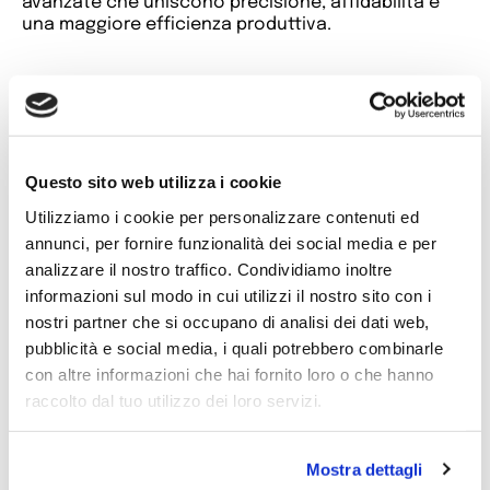
avanzate che uniscono precisione, affidabilità e
una maggiore efficienza produttiva.
01
/
14
Questo sito web utilizza i cookie
Supporto completo e soluzioni su
Utilizziamo i cookie per personalizzare contenuti ed
annunci, per fornire funzionalità dei social media e per
misura per la tua competitività
analizzare il nostro traffico. Condividiamo inoltre
informazioni sul modo in cui utilizzi il nostro sito con i
Seguiamo costantemente l’evoluzione delle
nostri partner che si occupano di analisi dei dati web,
tecnologie e dei processi produttivi, per offrire ai
nostri clienti innovazioni e competenze che
pubblicità e social media, i quali potrebbero combinarle
contribuiscono alla loro competitività. Forniamo
con altre informazioni che hai fornito loro o che hanno
assistenza nello sviluppo del prodotto e nella
raccolto dal tuo utilizzo dei loro servizi.
ricerca delle soluzioni di industrializzazione più
efficaci e convenienti.
Mostra dettagli
Lavoriamo costantemente per assicurare: