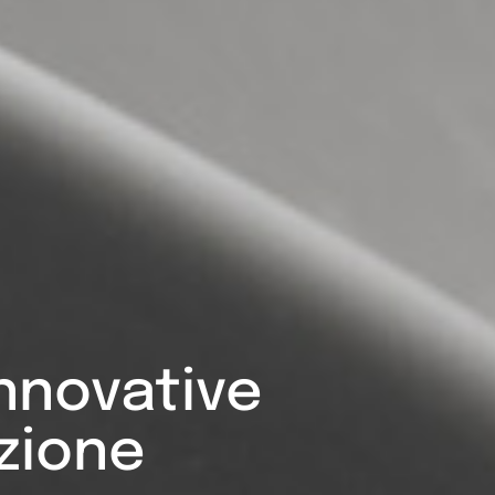
nnovative
azione