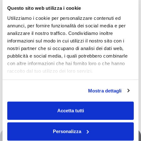
Prototipazione e preserie
Questo sito web utilizza i cookie
Utilizziamo i cookie per personalizzare contenuti ed
Con la
prototipazione
, diamo forma concreta alle
annunci, per fornire funzionalità dei social media e per
idee sviluppate durante la fase di
ingegneria di
analizzare il nostro traffico. Condividiamo inoltre
prodotto e processo
. Sebbene molte verifiche
informazioni sul modo in cui utilizzi il nostro sito con i
vengano effettuate attraverso avanzati sistemi
nostri partner che si occupano di analisi dei dati web,
CAD, la prototipazione rappresenta spesso l’ultimo
pubblicità e social media, i quali potrebbero combinarle
passo prima della produzione in serie. I prototipi
vengono realizzati in un reparto dedicato,
con altre informazioni che hai fornito loro o che hanno
attrezzato con tutte le tecnologie del ciclo
raccolto dal tuo utilizzo dei loro servizi.
produttivo, e gestiti da personale altamente
specializzato.
Questo approccio ci consente di testare
Mostra dettagli
concretamente il prodotto e implementare
eventuali modifiche necessarie, garantendo una
produzione senza sorprese e allineata alle
Accetta tutti
specifiche.
Personalizza