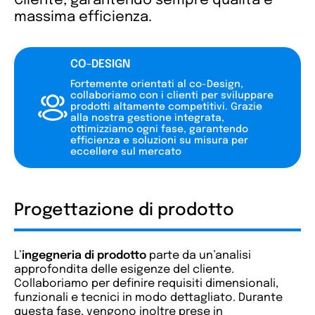
Cliente, garantendo sempre qualità e
massima efficienza.
CO-DESIGN
Fortemente orientati al co-Design,
collaboriamo con i clienti per sviluppare
prodotti altamente competitivi. Grazie
alla nostra gestione integrata,
ottimizziamo ogni fase, garantendo
efficienza e soluzioni su misura per
eccellere sul mercato
Progettazione di prodotto
L’
ingegneria di prodotto
parte da un’analisi
approfondita delle esigenze del cliente.
Collaboriamo per definire requisiti dimensionali,
funzionali e tecnici in modo dettagliato. Durante
questa fase, vengono inoltre prese in