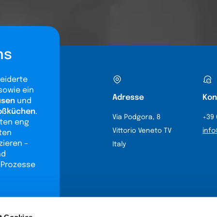
ns
eiderte
sowie ein
Adresse
Kon
usen
und
roßküchen
.
Via Podgora, 8
+39 
iten eng
Vittorio Veneto TV
info
ten
zieren –
Italy
nd
e Prozesse
t Cookies