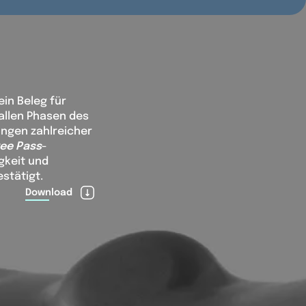
 ein Beleg für
 allen Phasen des
ungen zahlreicher
ree Pass
-
gkeit und
stätigt.
Download