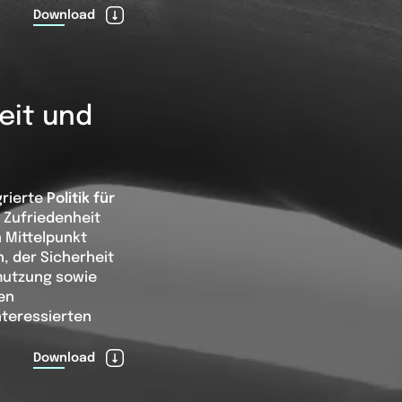
Download
heit und
grierte
Politik für
e Zufriedenheit
n Mittelpunkt
, der Sicherheit
mutzung sowie
len
nteressierten
Download