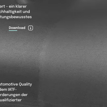
ert – ein klarer
hhaltigkeit und
ortungsbewusstes
Download
tomotive Quality
dem IATF-
forderungen der
alifizierter