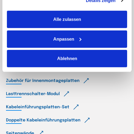
Details zeigen
Dokumententasche
Seitliche Innenmontageplatte
Alle zulassen
Schlösser und Schließsystem
Anpassen
Türfeststeller-Systeme
Filterabdeckungen
Ablehnen
Lüfter und Filter
Zubehör für Innenmontageplatten
Lasttrennschalter-Modul
Kabeleinführungsplatten-Set
Doppelte Kabeleinführungsplatten
Seitenwände