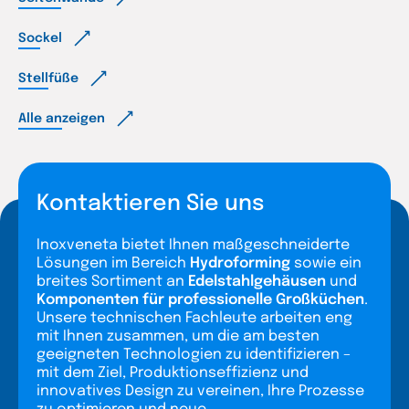
Sockel
Stellfüße
Alle anzeigen
Kontaktieren Sie uns
Inoxveneta bietet Ihnen maßgeschneiderte
Lösungen im Bereich
Hydroforming
sowie ein
breites Sortiment an
Edelstahlgehäusen
und
Komponenten für professionelle Großküchen
.
Unsere technischen Fachleute arbeiten eng
mit Ihnen zusammen, um die am besten
geeigneten Technologien zu identifizieren –
mit dem Ziel, Produktionseffizienz und
innovatives Design zu vereinen, Ihre Prozesse