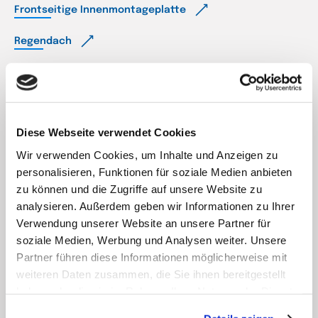
Frontseitige Innenmontageplatte
Regendach
30°-Schrägdach in hygienischer Ausführung
Klappablage
Diese Webseite verwendet Cookies
Innen – Türsystem
Wir verwenden Cookies, um Inhalte und Anzeigen zu
Koppel- und Hebesystem für Schaltschränke
personalisieren, Funktionen für soziale Medien anbieten
zu können und die Zugriffe auf unsere Website zu
Profilbausatz für Innenbereich
analysieren. Außerdem geben wir Informationen zu Ihrer
Verwendung unserer Website an unsere Partner für
Modulsystem
soziale Medien, Werbung und Analysen weiter. Unsere
Partner führen diese Informationen möglicherweise mit
Vertikale Trennelemente
weiteren Daten zusammen, die Sie ihnen bereitgestellt
haben oder die sie im Rahmen Ihrer Nutzung der Dienste
Schalterschutzfenster
gesammelt haben.