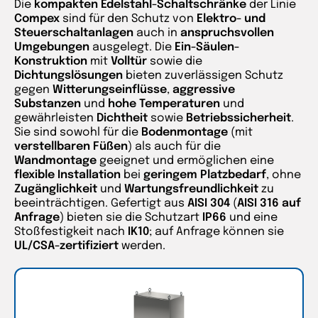
Die
kompakten Edelstahl-Schaltschränke
der Linie
Compex
sind für den Schutz von
Elektro- und
Steuerschaltanlagen
auch in
anspruchsvollen
Umgebungen
ausgelegt. Die
Ein-Säulen-
Konstruktion
mit
Volltür
sowie die
Dichtungslösungen
bieten zuverlässigen Schutz
gegen
Witterungseinflüsse
,
aggressive
Substanzen
und
hohe Temperaturen
und
gewährleisten
Dichtheit
sowie
Betriebssicherheit
.
Sie sind sowohl für die
Bodenmontage
(mit
verstellbaren Füßen
) als auch für die
Wandmontage
geeignet und ermöglichen eine
flexible Installation
bei
geringem Platzbedarf
, ohne
Zugänglichkeit
und
Wartungsfreundlichkeit
zu
beeinträchtigen. Gefertigt aus
AISI 304
(
AISI 316 auf
Anfrage
) bieten sie die Schutzart
IP66
und eine
Stoßfestigkeit nach
IK10
; auf Anfrage können sie
UL/CSA-zertifiziert
werden.