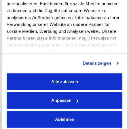
optimieren:
personalisieren, Funktionen für soziale Medien anbieten
zu können und die Zugriffe auf unsere Website zu
analysieren. Außerdem geben wir Informationen zu Ihrer
Einsatz von CAD-CAE-Tools für
Verwendung unserer Website an unsere Partner für
eine detaillierte und fundierte
soziale Medien, Werbung und Analysen weiter. Unsere
Machbarkeitsstudie.
Partner führen diese Informationen möglicherweise mit
weiteren Daten zusammen, die Sie ihnen bereitgestellt
Design for Hydroforming, zur
haben oder die sie im Rahmen Ihrer Nutzung der Dienste
erfolgreichen Berücksichtigung
gesammelt haben.
der prozessspezifischen
Details zeigen
Anforderungen.
Integrierte Produkt- und
Alle zulassen
Prozessentwicklung zur
Maximierung der Effizienz.
Anpassen
Ablehnen