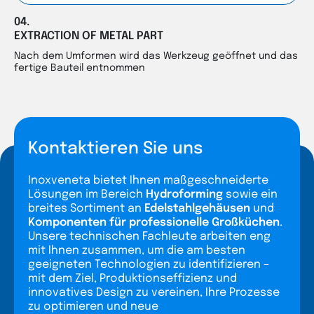
04.
EXTRACTION OF METAL PART
Nach dem Umformen wird das Werkzeug geöffnet und das
fertige Bauteil entnommen
Kontaktieren Sie uns
Inoxveneta bietet Ihnen maßgeschneiderte
Lösungen im Bereich
Hydroforming
sowie ein
breites Sortiment an
Edelstahlgehäusen
und
Komponenten für professionelle Großküchen
.
Unsere technischen Fachleute arbeiten eng
mit Ihnen zusammen, um die am besten
geeigneten Technologien zu identifizieren –
mit dem Ziel, Produktionseffizienz und
innovatives Design zu vereinen, Ihre Prozesse
zu optimieren und neue