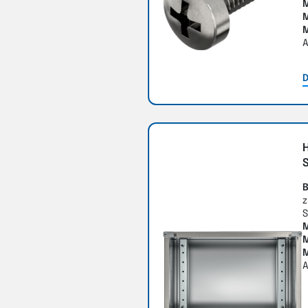
M
A
D
H
B
z
S
M
A