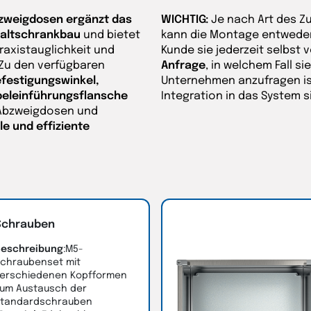
bzweigdosen ergänzt das
WICHTIG:
Je nach Art des Z
altschrankbau
und bietet
kann die Montage entwede
raxistauglichkeit und
Kunde sie jederzeit selbst
. Zu den verfügbaren
Anfrage
, in welchem Fall s
festigungswinkel,
Unternehmen anzufragen ist
beleinführungsflansche
Integration in das System s
 Abzweigdosen und
le und effiziente
Schrauben
eschreibung
:M5-
chraubenset mit
erschiedenen Kopfformen
um Austausch der
tandardschrauben