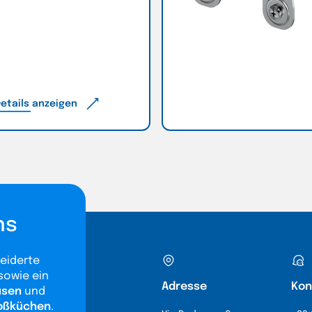
etails anzeigen
ns
eiderte
sowie ein
Adresse
Kon
usen
und
roßküchen
.