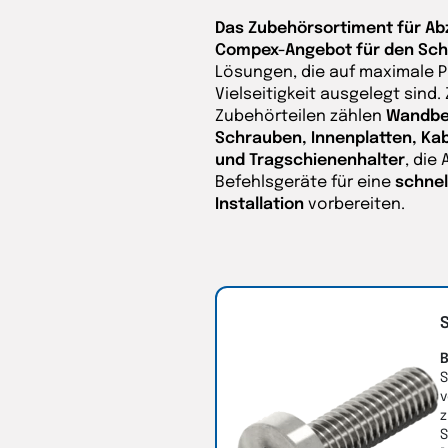
Das Zubehörsortiment für A
Compex-Angebot für den Sch
Lösungen, die auf maximale P
Vielseitigkeit ausgelegt sind
Zubehörteilen zählen
Wandbe
Schrauben, Innenplatten, Ka
und Tragschienenhalter
, die
Befehlsgeräte für eine
schnel
Installation
vorbereiten.
B
S
v
z
S