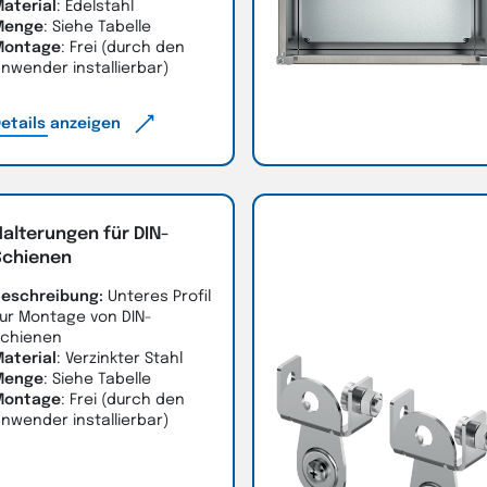
aterial
: Edelstahl
Menge
: Siehe Tabelle
Montage
: Frei (durch den
nwender installierbar)
etails anzeigen
alterungen für DIN-
Schienen
eschreibung:
Unteres Profil
ur Montage von DIN-
chienen
aterial
: Verzinkter Stahl
Menge
: Siehe Tabelle
Montage
: Frei (durch den
nwender installierbar)