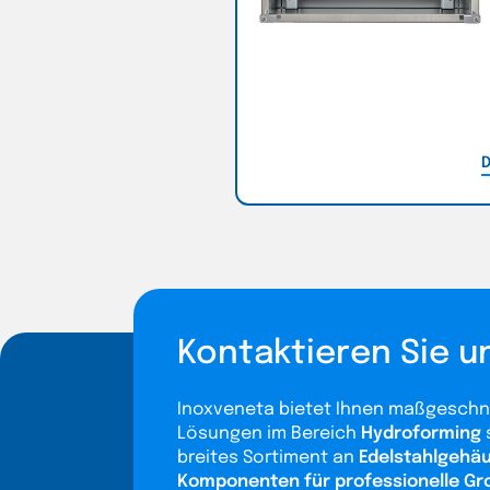
D
Kontaktieren Sie u
Inoxveneta bietet Ihnen maßgeschn
Lösungen im Bereich
Hydroforming
breites Sortiment an
Edelstahlgehä
Komponenten für professionelle G